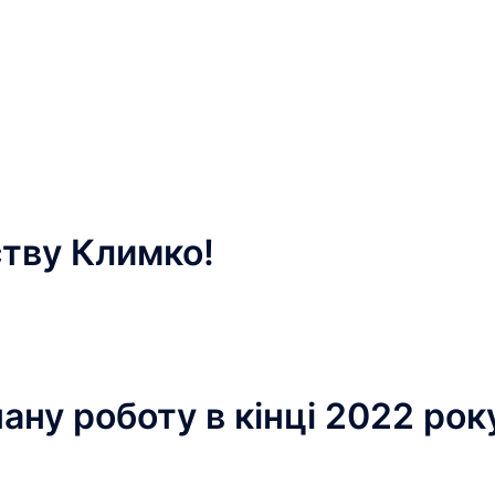
Top Page
私たちについて
スタッフ
イベント
避難民たちの言葉
プライバシーポリシー
入会する
特定商取引法上の表記
支援報告
お知らせ
お買い
●What’s New ! / 新着情報＆お知らせ
тву Климко!
ану роботу в кінці 2022 рок