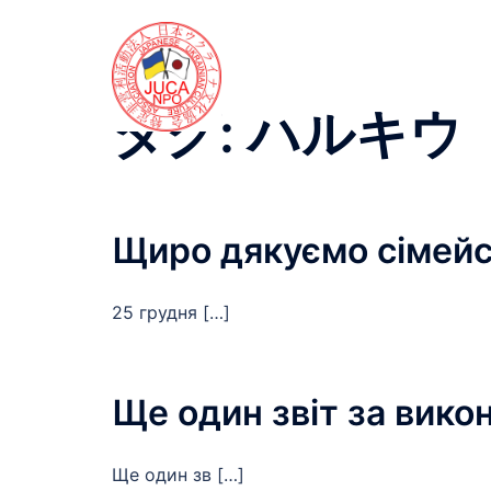
コ
ン
テ
ン
タグ:
ハルキウ
ツ
へ
ス
キ
Щиро дякуємо сімейс
ッ
プ
25 грудня […]
Ще один звіт за викон
Ще один зв […]