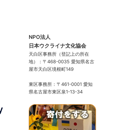
スクール
手づくりサロン
ギャラリー
お問い合わせ
寄付をする
ストア
物カゴ
支払い
マイアカウント
NPO法人
日本ウクライナ文化協会
天白区事務所（登記上の所在
地）：〒468-0035 愛知県名古
屋市天白区境根町149
東区事務所：〒461-0001 愛知
県名古屋市東区泉1-13-34
у