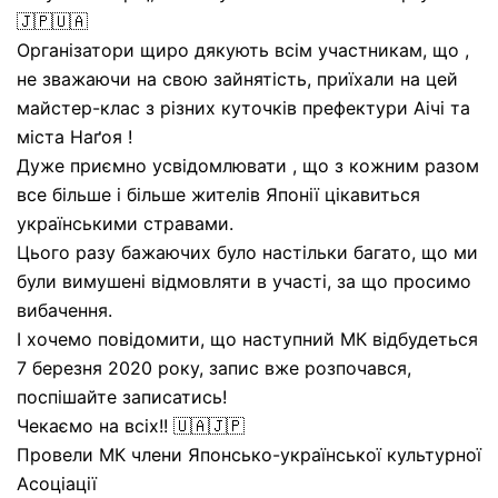
🇯🇵🇺🇦
Організатори щиро дякують всім участникам, що ,
не зважаючи на свою зайнятість, приїхали на цей
майстер-клас з різних куточків префектури Аічі та
міста Наґоя !
Дуже приємно усвідомлювати , що з кожним разом
все більше і більше жителів Японії цікавиться
українськими стравами.
Цього разу бажаючих було настільки багато, що ми
були вимушені відмовляти в участі, за що просимо
вибачення.
І хочемо повідомити, що наступний МК відбудеться
7 березня 2020 року, запис вже розпочався,
поспішайте записатись!
Чекаємо на всіх!! 🇺🇦🇯🇵
Провели МК члени Японсько-української культурної
Асоціації