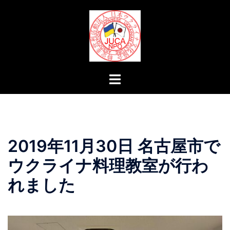
コ
ン
テ
ン
ツ
へ
ト
ス
グ
キ
ル
ッ
メ
プ
ニ
2019年11月30日 名古屋市で
ュ
ー
ウクライナ料理教室が行わ
れました