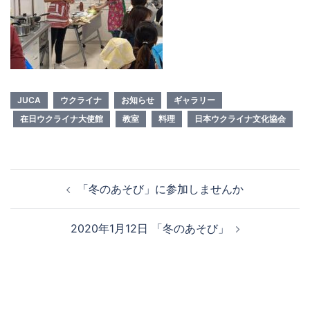
JUCA
ウクライナ
お知らせ
ギャラリー
在日ウクライナ大使館
教室
料理
日本ウクライナ文化協会
投
「冬のあそび」に参加しませんか
稿
ナ
2020年1月12日 「冬のあそび」
ビ
ゲ
ー
シ