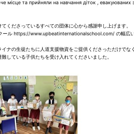
оче місце та прийняли на навчання діток , евакуюваних 
けてくださっているすべての団体に心から感謝申し上げます。
s://www.upbeatinternationalschool.com/ の幅広
ライナの生徒たちに人道支援物資をご提供くださっただけでな
避難している子供たちを受け入れてくださいました。