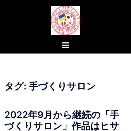
コ
ン
テ
ン
ツ
へ
ト
ス
グ
キ
ル
ッ
メ
プ
ニ
ュ
タグ:
手づくりサロン
ー
2022年9月から継続の「手
づくりサロン」作品はヒサ