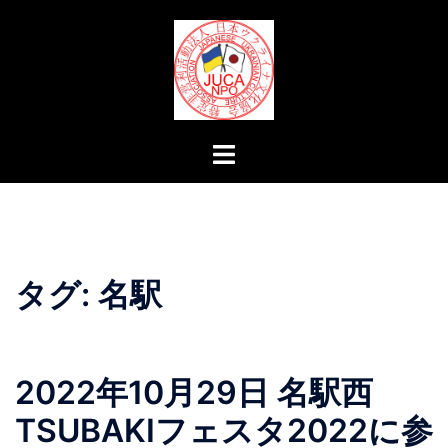
コ
ン
テ
ン
ツ
へ
ト
ス
グ
キ
ル
ッ
メ
プ
ニ
ュ
タグ:
名駅
ー
2022年10月29日 名駅西
TSUBAKIフェスタ2022に参