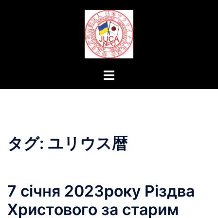
コ
ン
テ
ン
ツ
へ
ト
ス
グ
キ
ル
ッ
メ
プ
ニ
ュ
タグ:
ユリウス暦
ー
7 січня 2023року Різдва
Христового за старим