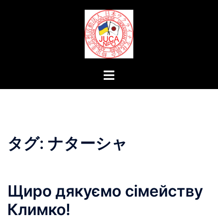
コ
ン
テ
ン
ツ
へ
ト
ス
グ
キ
ル
ッ
メ
プ
ニ
ュ
タグ:
ナターシャ
ー
Щиро дякуємо сімейству
Климко!