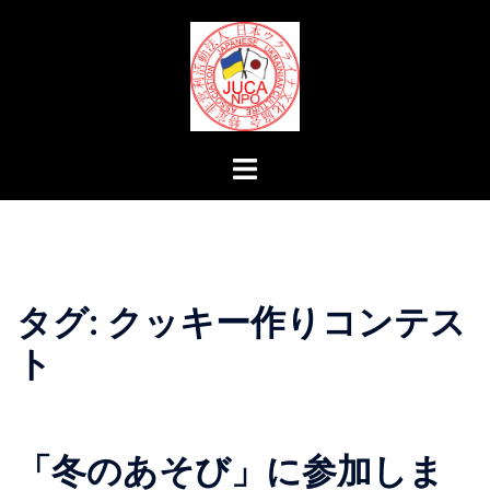
コ
ン
テ
ン
ツ
へ
ト
ス
グ
キ
ル
ッ
メ
プ
ニ
ュ
タグ:
クッキー作りコンテス
ー
ト
「冬のあそび」に参加しま