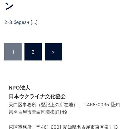
ン
2-3 березн […]
投
1
2
>
稿
の
ペ
ー
ジ
NPO法人
送
日本ウクライナ文化協会
り
天白区事務所（登記上の所在地）：〒468-0035 愛知
県名古屋市天白区境根町149
東区事務所：〒461-0001 愛知県名古屋市東区泉1-13-