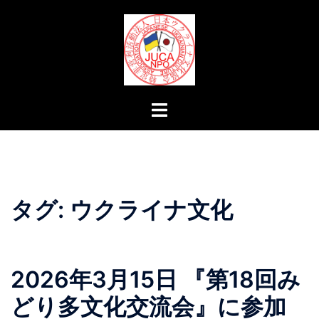
コ
ン
テ
ン
ツ
へ
ト
ス
グ
キ
ル
ッ
メ
プ
ニ
ュ
タグ:
ウクライナ文化
ー
2026年3月15日 『第18回み
どり多文化交流会』に参加