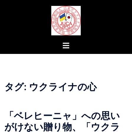
コ
ン
テ
ン
ツ
へ
ト
ス
グ
キ
ル
ッ
メ
プ
ニ
ュ
タグ:
ウクライナの心
ー
「ベレヒーニャ」への思い
がけない贈り物、「ウクラ