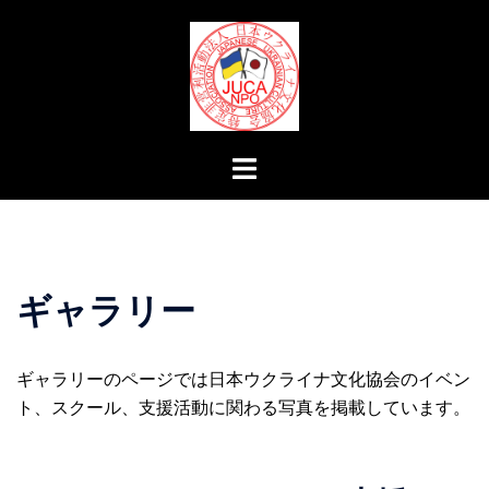
コ
ン
テ
ン
ツ
へ
ト
ス
グ
キ
ル
ッ
メ
プ
ニ
ギャラリー
ュ
ー
ギャラリーのページでは日本ウクライナ文化協会のイベン
ト、スクール、支援活動に関わる写真を掲載しています。