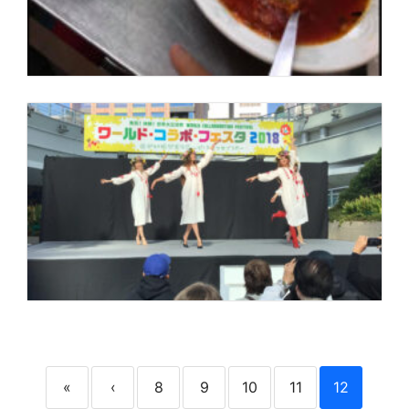
«
‹
8
9
10
11
12