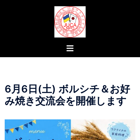
コ
ン
テ
ン
ツ
へ
ト
ス
グ
キ
ル
ッ
メ
プ
ニ
6月6日(土) ボルシチ＆お好
ュ
ー
み焼き交流会を開催します