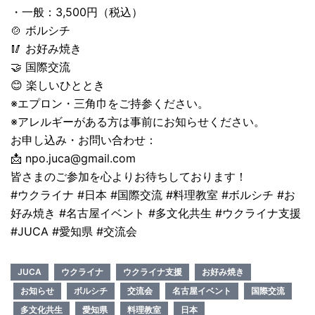
・一般：3,500円（税込）
🍲 ボルシチ
🥢 お好み焼き
🤝 国際交流
😊 楽しいひととき
※エプロン・三角巾をご持参ください。
※アレルギーがある方は事前にお知らせください。
お申し込み・お問い合わせ：
📩 npo.juca@gmail.com
皆さまのご参加を心よりお待ちしております！
#ウクライナ #日本 #国際交流 #料理教室 #ボルシチ #お
好み焼き #名古屋イベント #多文化共生 #ウクライナ支援
#JUCA #愛知県 #交流会
JUCA
ウクライナ
ウクライナ支援
お好み焼き
お知らせ
ボルシチ
交流会
名古屋イベント
国際交流
多文化共生
愛知県
料理教室
日本