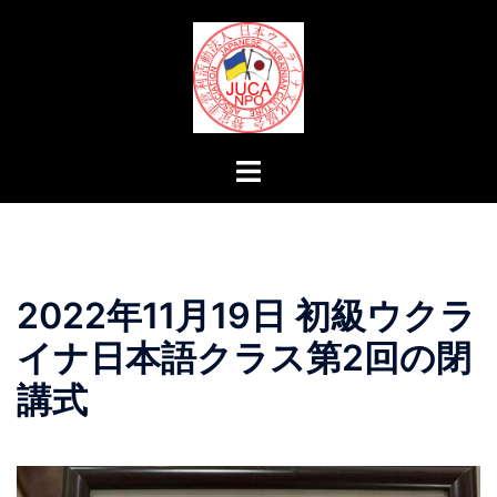
コ
ン
テ
ン
ツ
へ
ト
ス
グ
キ
ル
ッ
メ
プ
ニ
2022年11月19日 初級ウクラ
ュ
ー
イナ日本語クラス第2回の閉
講式