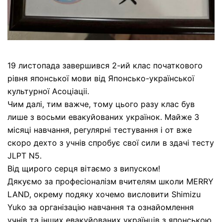
19 листопада завершився 2-ий клас початкового
рівня японської мови від Японсько-української
культурної Асоціаціі.
Чим далі, тим важче, тому цього разу клас був
лише з восьми евакуйованих українок. Майже 3
місяці навчання, регулярні тестування і от вже
скоро дехто з учнів спробує свої сили в здачі тесту
JLPT N5.
Від щирого серця вітаємо з випуском!
Дякуємо за професіоналізм вчителям школи MERRY
LAND, окрему подяку хочемо висловити Shimizu
Yuko за організацію навчання та ознайомлення
учнів та інших евакуйованих українців з японською