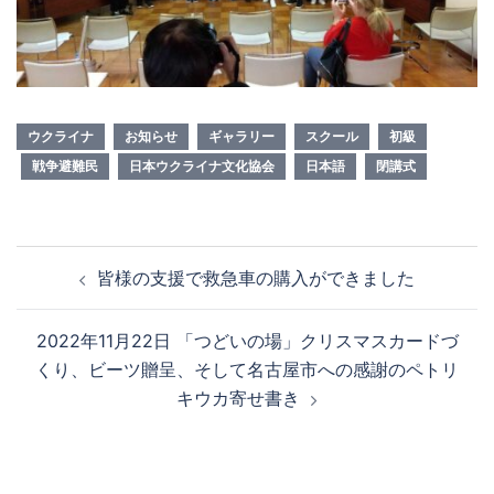
ウクライナ
お知らせ
ギャラリー
スクール
初級
戦争避難民
日本ウクライナ文化協会
日本語
閉講式
投
皆様の支援で救急車の購入ができました
稿
ナ
2022年11月22日 「つどいの場」クリスマスカードづ
ビ
くり、ビーツ贈呈、そして名古屋市への感謝のペトリ
ゲ
キウカ寄せ書き
ー
シ
ョ