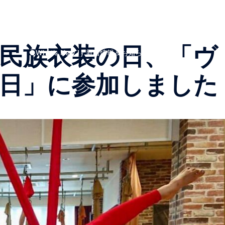
Top Page
私たちについて
スタッフ
イベント
避難民たちの言葉
プライバシーポリシー
入会する
特定商取引法上の表記
支援報告
お知らせ
お買い
6日民族衣装の日、「ヴ
●What’s New ! / 新着情報＆お知らせ
日」に参加しました