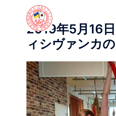
コ
ン
テ
ン
2019年5月1
ツ
へ
ィシヴァンカの
ス
キ
ッ
プ