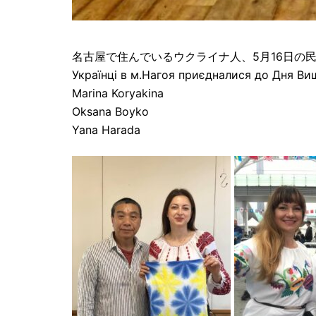
名古屋で住んでいるウクライナ人、5月16日の
Українці в м.Нагоя приєдналися до Дня Ви
Marina Koryakina
Oksana Boyko
Yana Harada