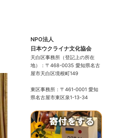
スクール
手づくりサロン
ギャラリー
お問い合わせ
寄付をする
ストア
物カゴ
支払い
マイアカウント
NPO法人
日本ウクライナ文化協会
天白区事務所（登記上の所在
地）：〒468-0035 愛知県名古
屋市天白区境根町149
東区事務所：〒461-0001 愛知
県名古屋市東区泉1-13-34