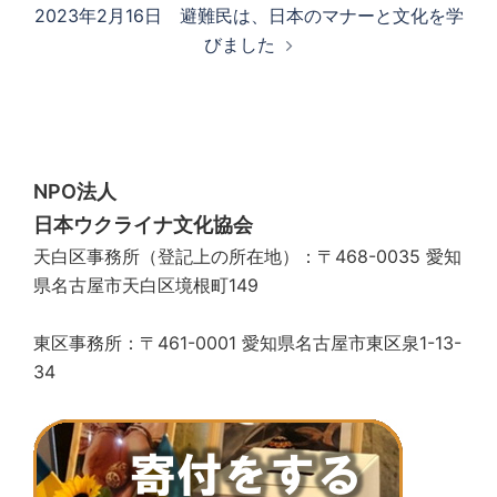
2023年2月16日 避難民は、日本のマナーと文化を学
ゲ
びました
ー
シ
ョ
ン
NPO法人
日本ウクライナ文化協会
天白区事務所（登記上の所在地）：〒468-0035 愛知
県名古屋市天白区境根町149
東区事務所：〒461-0001 愛知県名古屋市東区泉1-13-
34