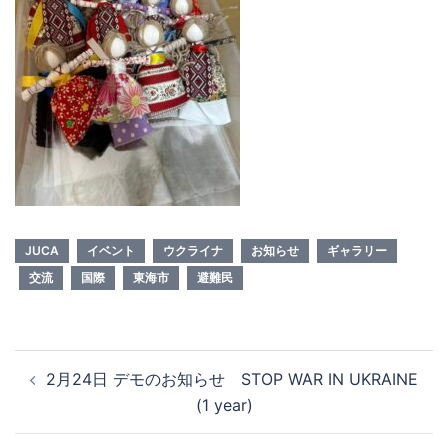
JUCA
イベント
ウクライナ
お知らせ
ギャラリー
交流
国際
東海市
避難民
投
2月24日 デモのお知らせ STOP WAR IN UKRAINE
稿
(1 year)
ナ
ビ