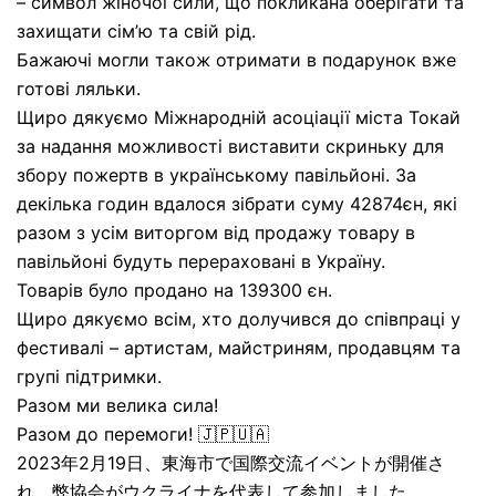
– символ жіночої сили, що покликана оберігати та
захищати сім’ю та свій рід.
Бажаючі могли також отримати в подарунок вже
готові ляльки.
Щиро дякуємо Міжнародній асоціації міста Токай
за надання можливості виставити скриньку для
збору пожертв в українському павільйоні. За
декілька годин вдалося зібрати суму 42874єн, які
разом з усім виторгом від продажу товару в
павільйоні будуть перераховані в Україну.
Товарів було продано на 139300 єн.
Щиро дякуємо всім, хто долучився до співпраці у
фестивалі – артистам, майстриням, продавцям та
групі підтримки.
Разом ми велика сила!
Разом до перемоги! 🇯🇵🇺🇦
2023年2月19日、東海市で国際交流イベントが開催さ
れ、弊協会がウクライナを代表して参加しました。