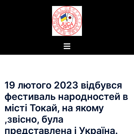
コ
ン
テ
ン
ツ
へ
ト
ス
グ
キ
ル
ッ
メ
プ
ニ
19 лютого 2023 відбувся
ュ
ー
фестиваль народностей в
місті Токай, на якому
,звісно, була
представлена і Україна.