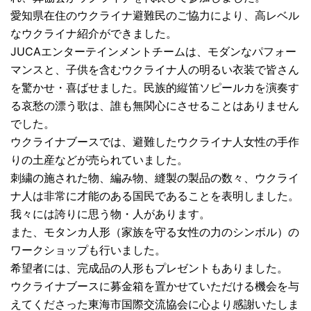
愛知県在住のウクライナ避難民のご協力により、高レベル
なウクライナ紹介ができました。
JUCAエンターテインメントチームは、モダンなパフォー
マンスと、子供を含むウクライナ人の明るい衣装で皆さん
を驚かせ・喜ばせました。民族的縦笛ソピールカを演奏す
る哀愁の漂う歌は、誰も無関心にさせることはありません
でした。
ウクライナブースでは、避難したウクライナ人女性の手作
りの土産などが売られていました。
刺繍の施された物、編み物、縫製の製品の数々、ウクライ
ナ人は非常に才能のある国民であることを表明しました。
我々には誇りに思う物・人があります。
また、モタンカ人形（家族を守る女性の力のシンボル）の
ワークショップも行いました。
希望者には、完成品の人形もプレゼントもありました。
ウクライナブースに募金箱を置かせていただける機会を与
えてくださった東海市国際交流協会に心より感謝いたしま