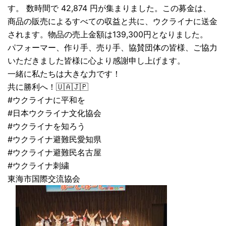
す。 数時間で 42,874 円が集まりました。この募金は、
商品の販売によるすべての収益と共に、ウクライナに送金
されます。物品の売上金額は139,300円となりました。
パフォーマー、作り手、売り手、協賛団体の皆様、ご協力
いただきました皆様に心より感謝申し上げます。
一緒に私たちは大きな力です！
共に勝利へ！🇺🇦🇯🇵
#ウクライナに平和を
#日本ウクライナ文化協会
#ウクライナを知ろう
#ウクライナ避難民愛知県
#ウクライナ避難民名古屋
#ウクライナ刺繍
東海市国際交流協会