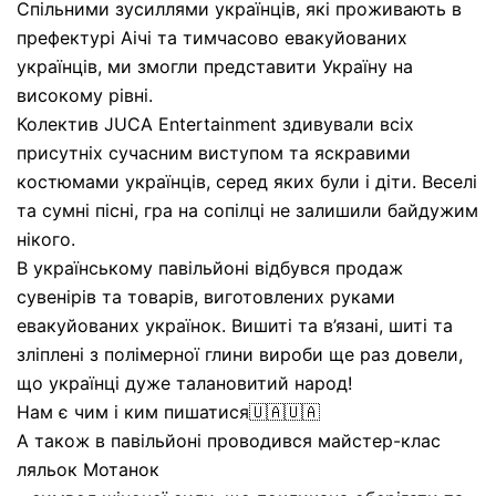
Спільними зусиллями українців, які проживають в
префектурі Аічі та тимчасово евакуйованих
українців, ми змогли представити Україну на
високому рівні.
Колектив JUCA Entertainment здивували всіх
присутніх сучасним виступом та яскравими
костюмами українців, серед яких були і діти. Веселі
та сумні пісні, гра на сопілці не залишили байдужим
нікого.
В українському павільйоні відбувся продаж
сувенірів та товарів, виготовлених руками
евакуйованих українок. Вишиті та в’язані, шиті та
зліплені з полімерної глини вироби ще раз довели,
що українці дуже талановитий народ!
Нам є чим і ким пишатися🇺🇦🇺🇦
А також в павільйоні проводився майстер-клас
ляльок Мотанок