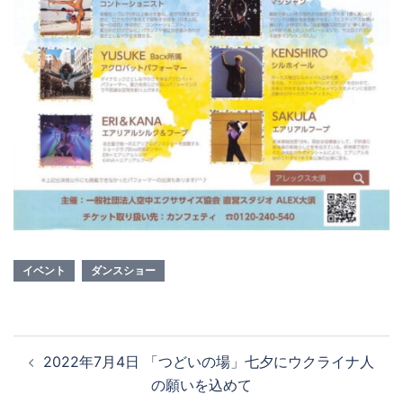
イベント
ダンスショー
投
2022年7月4日 「つどいの場」七夕にウクライナ人
稿
の願いを込めて
ナ