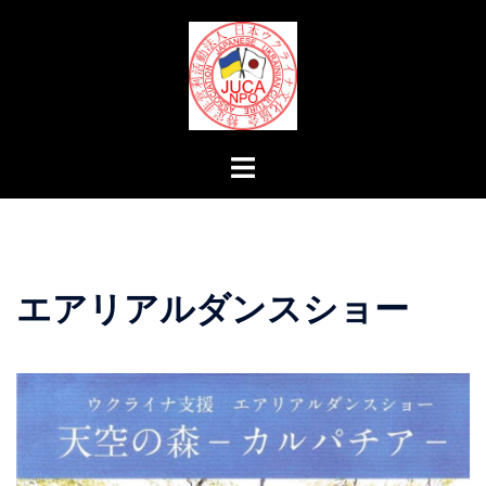
コ
ン
テ
ン
ツ
へ
ト
ス
グ
キ
ル
ッ
メ
プ
ニ
エアリアルダンスショー
ュ
ー