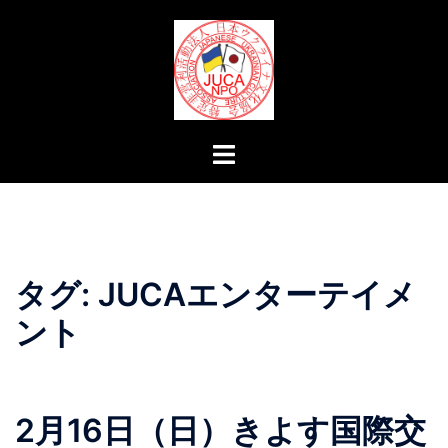
コ
ン
テ
ン
ツ
へ
ト
ス
グ
キ
ル
ッ
メ
プ
ニ
ュ
タグ:
JUCAエンターテイメ
ー
ント
2月16日（日）きよす国際交