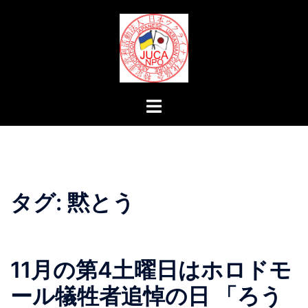
コ
ン
テ
ン
ツ
へ
ト
ス
グ
キ
ル
ッ
メ
プ
ニ
ュ
タグ:
黙とう
ー
11月の第4土曜日はホロドモ
ール犠牲者追悼の日 「ろう