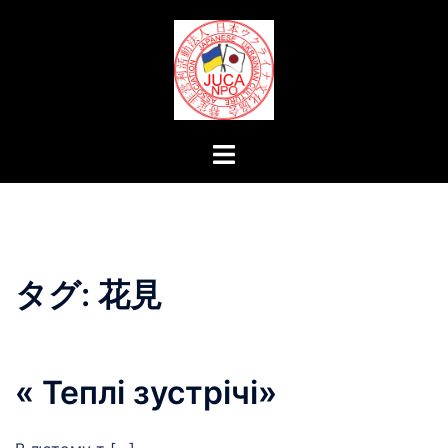
コ
ン
テ
ン
ツ
へ
ト
ス
グ
キ
ル
ッ
メ
プ
ニ
ュ
タグ:
花見
ー
« Теплі зустрічі»