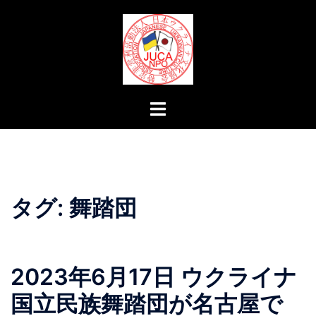
コ
ン
テ
ン
ツ
へ
ト
ス
グ
キ
ル
ッ
メ
プ
ニ
ュ
タグ:
舞踏団
ー
2023年6月17日 ウクライナ
国立民族舞踏団が名古屋で