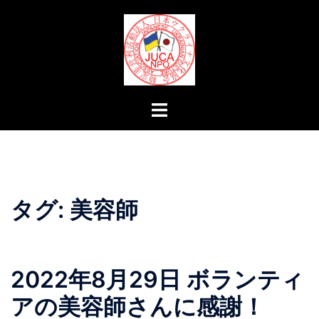
コ
ン
テ
ン
ツ
へ
ト
ス
グ
キ
ル
ッ
メ
プ
ニ
ュ
タグ:
美容師
ー
2022年8月29日 ボランティ
アの美容師さんに感謝！