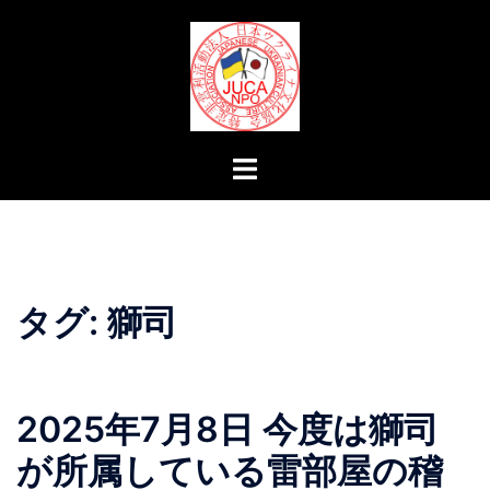
コ
ン
テ
ン
ツ
へ
ト
ス
グ
キ
ル
ッ
メ
プ
ニ
ュ
タグ:
獅司
ー
2025年7月8日 今度は獅司
が所属している雷部屋の稽