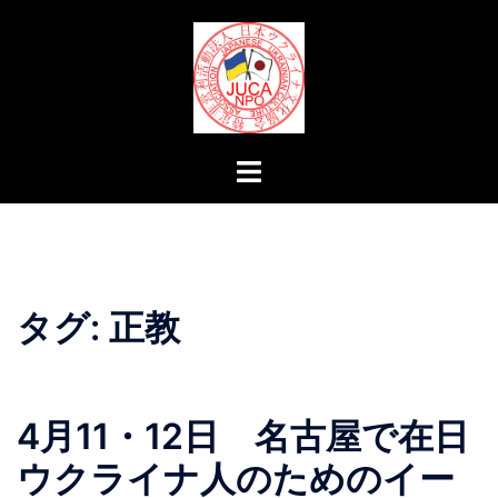
コ
ン
テ
ン
ツ
へ
ト
ス
グ
キ
ル
ッ
メ
プ
ニ
ュ
タグ:
正教
ー
4月11・12日 名古屋で在日
ウクライナ人のためのイー