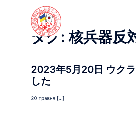
コ
ン
テ
ン
タグ:
核兵器反
ツ
へ
ス
キ
2023年5月20日 ウ
ッ
プ
した
20 травня […]