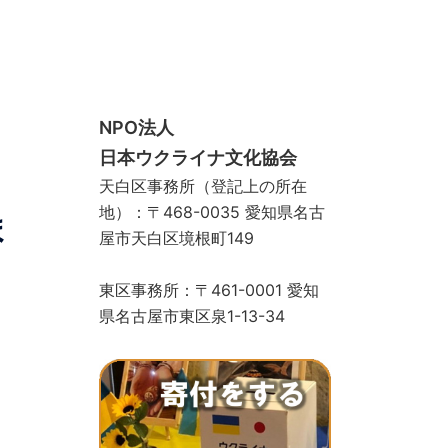
スクール
手づくりサロン
ギャラリー
お問い合わせ
寄付をする
ストア
物カゴ
支払い
マイアカウント
NPO法人
日本ウクライナ文化協会
天白区事務所（登記上の所在
地）：〒468-0035 愛知県名古
ま
屋市天白区境根町149
東区事務所：〒461-0001 愛知
県名古屋市東区泉1-13-34