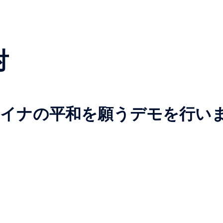
Top Page
私たちについて
スタッフ
イベント
避難民たちの言葉
プライバシーポリシー
入会する
特定商取引法上の表記
支援報告
お知らせ
お買い
対
●What’s New ! / 新着情報＆お知らせ
クライナの平和を願うデモを行い