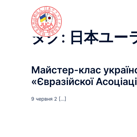
コ
ン
テ
ン
タグ:
日本ユー
ツ
へ
ス
キ
Майстер-клас українс
ッ
プ
«Євразійскої Асоціаці
9 червня 2 […]