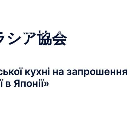
Top Page
私たちについて
スタッフ
イベント
避難民たちの言葉
プライバシーポリシー
入会する
特定商取引法上の表記
支援報告
お知らせ
お買い
ラシア協会
●What’s New ! / 新着情報＆お知らせ
ької кухні на запрошення
ї в Японії»