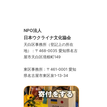
スクール
手づくりサロン
ギャラリー
お問い合わせ
寄付をする
ストア
物カゴ
支払い
マイアカウント
NPO法人
日本ウクライナ文化協会
天白区事務所（登記上の所在
地）：〒468-0035 愛知県名古
屋市天白区境根町149
東区事務所：〒461-0001 愛知
県名古屋市東区泉1-13-34