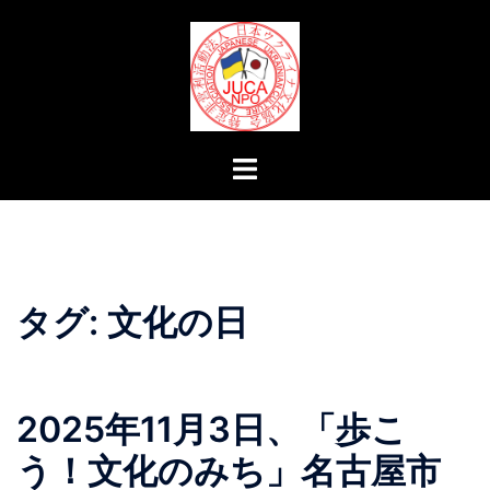
コ
ン
テ
ン
ツ
へ
ト
ス
グ
キ
ル
ッ
メ
プ
ニ
ュ
タグ:
文化の日
ー
2025年11月3日、「歩こ
う！文化のみち」名古屋市