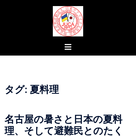
コ
ン
テ
ン
ツ
へ
ト
ス
グ
キ
ル
ッ
メ
プ
ニ
ュ
タグ:
夏料理
ー
名古屋の暑さと日本の夏料
理、そして避難民とのたく