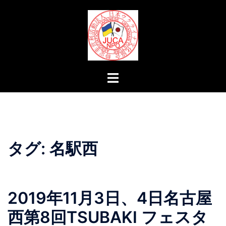
コ
ン
テ
ン
ツ
へ
ト
ス
グ
キ
ル
ッ
メ
プ
ニ
ュ
タグ:
名駅西
ー
2019年11月3日、4日名古屋
西第8回TSUBAKI フェスタ