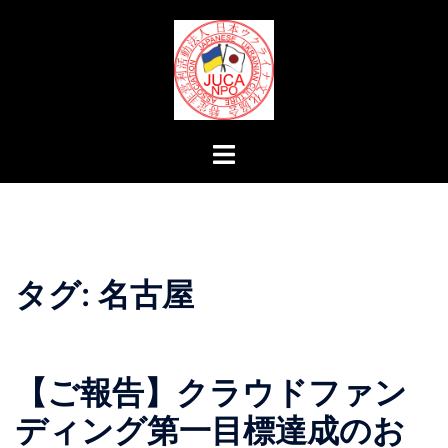
コ
ン
テ
ン
ツ
へ
ト
ス
グ
キ
ル
ッ
メ
プ
ニ
ュ
タグ:
名古屋
ー
【ご報告】クラウドファン
ディング第一目標達成のお