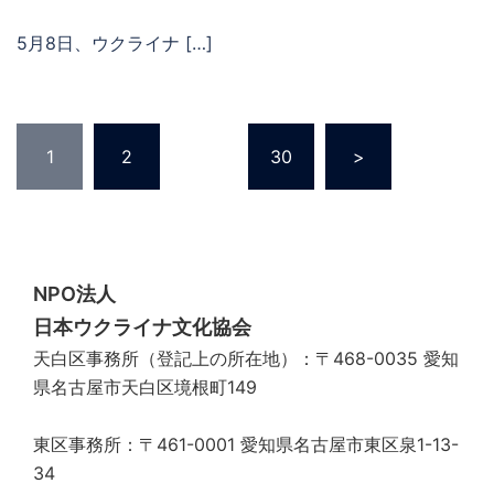
5月8日、ウクライナ […]
投
1
2
…
30
>
稿
の
ペ
ー
ジ
NPO法人
送
日本ウクライナ文化協会
り
天白区事務所（登記上の所在地）：〒468-0035 愛知
県名古屋市天白区境根町149
東区事務所：〒461-0001 愛知県名古屋市東区泉1-13-
34