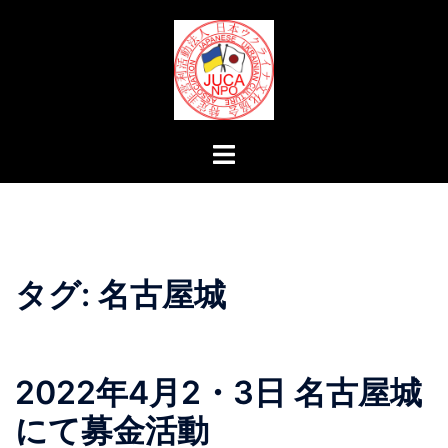
コ
ン
テ
ン
ツ
へ
ト
ス
グ
キ
ル
ッ
メ
プ
ニ
ュ
タグ:
名古屋城
ー
2022年4月2・3日 名古屋城
にて募金活動