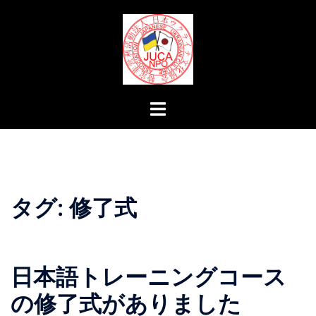
コ
ン
テ
ン
ツ
へ
ト
ス
グ
キ
ル
ッ
メ
プ
ニ
ュ
タグ:
修了式
ー
日本語トレーニングコース
の修了式がありました