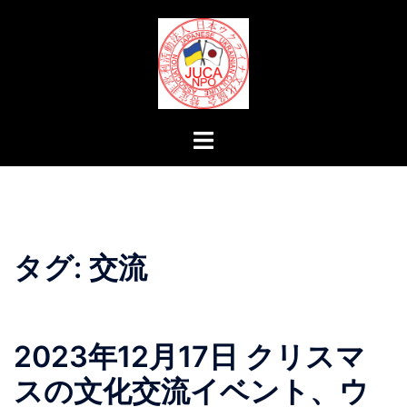
コ
ン
テ
ン
ツ
へ
ト
ス
グ
キ
ル
ッ
メ
プ
ニ
ュ
タグ:
交流
ー
2023年12月17日 クリスマ
スの文化交流イベント、ウ