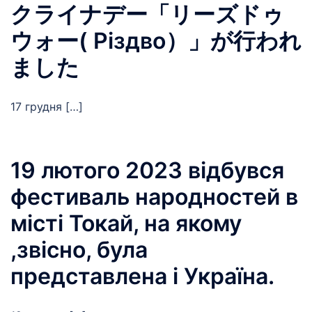
クライナデー「リーズドゥ
ウォー( Різдво）」が行われ
ました
17 грудня […]
19 лютого 2023 відбувся
фестиваль народностей в
місті Токай, на якому
,звісно, була
представлена і Україна.