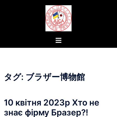
コ
ン
テ
ン
ツ
へ
ト
ス
グ
キ
ル
ッ
メ
プ
ニ
ュ
タグ:
ブラザー博物館
ー
10 квітня 2023р Хто не
знає фірму Бразер?!