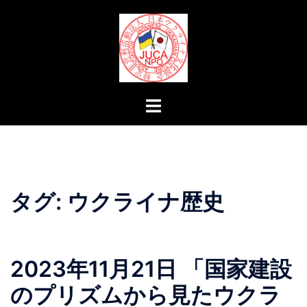
コ
ン
テ
ン
ツ
へ
ト
ス
グ
キ
ル
ッ
メ
プ
ニ
ュ
タグ:
ウクライナ歴史
ー
2023年11月21日 「国家建設
のプリズムから見たウクラ