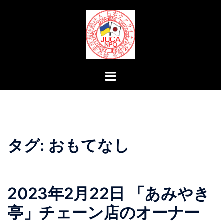
コ
ン
テ
ン
ツ
へ
ト
ス
グ
キ
ル
ッ
メ
プ
ニ
ュ
タグ:
おもてなし
ー
2023年2月22日 「あみやき
亭」チェーン店のオーナー