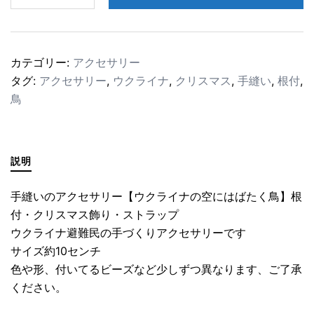
い
の
ア
カテゴリー:
アクセサリー
ク
タグ:
アクセサリー
,
ウクライナ
,
クリスマス
,
手縫い
,
根付
,
セ
鳥
サ
リ
ー
【ウ
説明
ク
ラ
手縫いのアクセサリー【ウクライナの空にはばたく鳥】根
イ
付・クリスマス飾り・ストラップ
ナ
ウクライナ避難民の手づくりアクセサリーです
の
サイズ約10センチ
空
色や形、付いてるビーズなど少しずつ異なります、ご了承
に
ください。
は