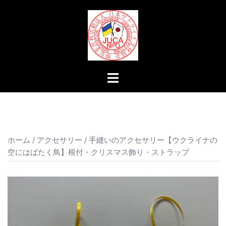
コ
ン
テ
ン
ツ
へ
ト
ス
グ
キ
ル
ッ
メ
プ
ニ
ュ
ホーム
/
アクセサリー
/ 手縫いのアクセサリー【ウクライナの
空にはばたく鳥】根付・クリスマス飾り・ストラップ
ー