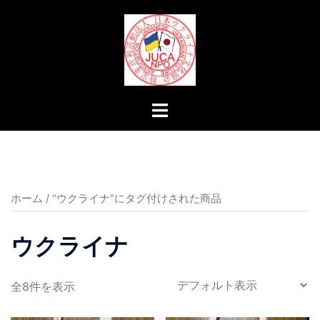
コ
ン
テ
ン
ツ
へ
ト
ス
グ
キ
ル
ッ
メ
プ
ニ
ュ
ホーム
/ “ウクライナ”にタグ付けされた商品
ー
ウクライナ
全8件を表示