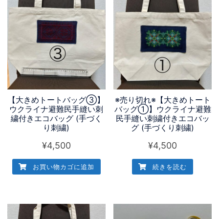
【大きめトートバッグ③】
※売り切れ※【大きめトート
ウクライナ避難民手縫い刺
バッグ①】ウクライナ避難
繍付きエコバッグ (手づく
民手縫い刺繍付きエコバッ
り刺繍)
グ (手づくり刺繍)
¥
4,500
¥
4,500
お買い物カゴに追加
続きを読む