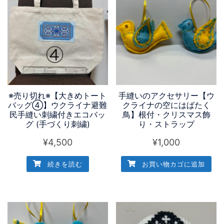
※売り切れ※【大きめトート
手縫いのアクセサリー【ウ
バッグ④】ウクライナ避難
クライナの空にはばたく
民手縫い刺繍付きエコバッ
鳥】根付・クリスマス飾
グ (手づくり刺繍)
り・ストラップ
¥
4,500
¥
1,000
続きを読む
お買い物カゴに追加