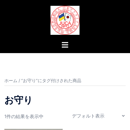
コ
ン
テ
ン
ツ
へ
ト
ス
グ
キ
ル
ッ
メ
プ
ニ
ュ
ホーム
/ “お守り”にタグ付けされた商品
ー
お守り
1件の結果を表示中