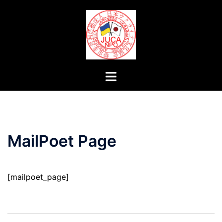
コ
ン
テ
ン
ツ
へ
ト
ス
グ
キ
ル
ッ
メ
プ
ニ
MailPoet Page
ュ
ー
[mailpoet_page]
投