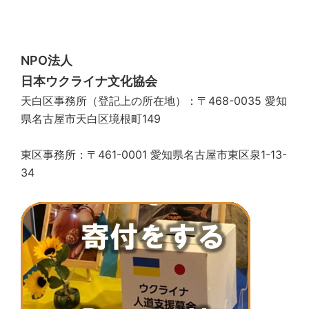
稿
ナ
ビ
NPO法人
ゲ
日本ウクライナ文化協会
ー
天白区事務所（登記上の所在地）：〒468-0035 愛知
シ
県名古屋市天白区境根町149
ョ
ン
東区事務所：〒461-0001 愛知県名古屋市東区泉1-13-
34