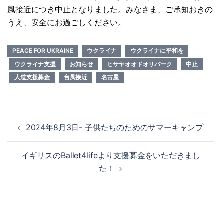
風接近につき中止となりました。みなさま、ご承知おきの
うえ、安全にお過ごしください。
PEACE FOR UKRAINE
ウクライナ
ウクライナに平和を
ウクライナ支援
お知らせ
ヒサヤオオドオリパーク
中止
人道支援募金
台風接近
名古屋
投
2024年8月3日- 子供たちのためのサマーキャンプ
稿
ナ
イギリスのBallet4lifeより支援募金をいただきまし
ビ
た！
ゲ
ー
シ
ョ