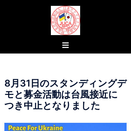
コ
ン
テ
ン
ツ
へ
ト
ス
グ
キ
ル
ッ
メ
プ
ニ
8月31日のスタンディングデ
ュ
ー
モと募金活動は台風接近に
つき中止となりました