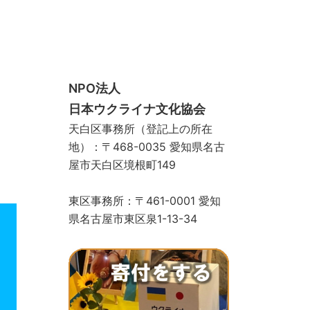
スクール
手づくりサロン
ギャラリー
お問い合わせ
寄付をする
ストア
物カゴ
支払い
マイアカウント
NPO法人
日本ウクライナ文化協会
天白区事務所（登記上の所在
地）：〒468-0035 愛知県名古
屋市天白区境根町149
東区事務所：〒461-0001 愛知
県名古屋市東区泉1-13-34