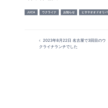
JUCA
ウクライナ
お知らせ
ヒサヤオオドオリパ
投
2023年8月22日 名古屋で3回目のウ
稿
クライナランチでした
ナ
ビ
ゲ
ー
シ