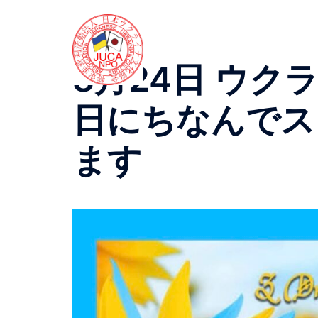
コ
ン
テ
ン
8月24日 ウク
ツ
へ
日にちなんでス
ス
キ
ます
ッ
プ