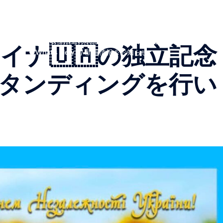
Top Page
私たちについて
スタッフ
イベント
避難民たちの言葉
プライバシーポリシー
入会する
特定商取引法上の表記
支援報告
お知らせ
お買い
ライナ🇺🇦の独立記念
●What’s New ! / 新着情報＆お知らせ
タンディングを行い