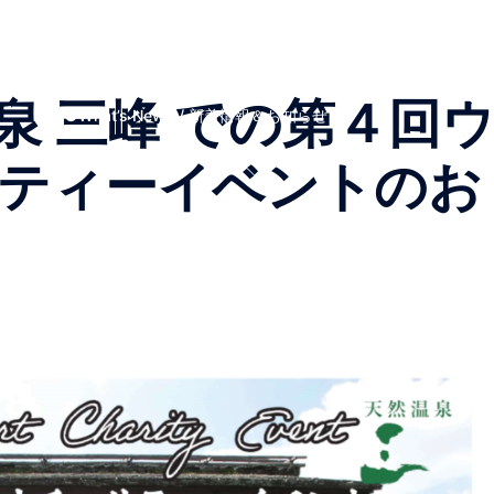
Top Page
私たちについて
スタッフ
イベント
避難民たちの言葉
プライバシーポリシー
入会する
特定商取引法上の表記
支援報告
お知らせ
お買い
温泉 三峰 での第４回
●What’s New ! / 新着情報＆お知らせ
ティーイベントのお