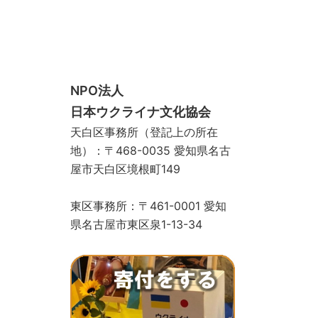
スクール
手づくりサロン
ギャラリー
お問い合わせ
寄付をする
ストア
物カゴ
支払い
マイアカウント
ウ
NPO法人
日本ウクライナ文化協会
天白区事務所（登記上の所在
地）：〒468-0035 愛知県名古
屋市天白区境根町149
東区事務所：〒461-0001 愛知
県名古屋市東区泉1-13-34