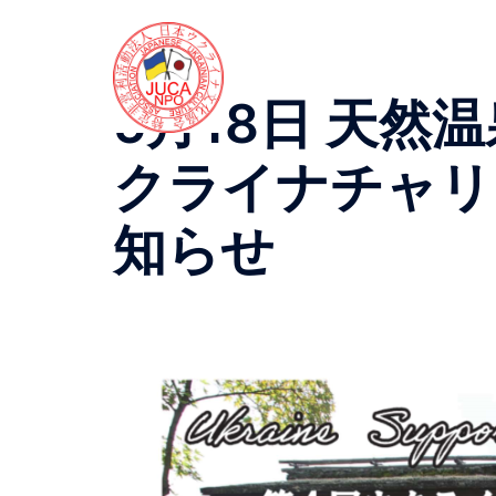
コ
ン
テ
ン
5月18日 天然
ツ
へ
クライナチャリ
ス
キ
知らせ
ッ
プ