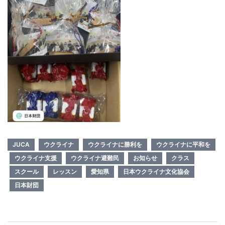
JUCA
ウクライナ
ウクライナに勝利を
ウクライナに平和を
ウクライナ支援
ウクライナ避難民
お知らせ
クラス
スクール
レッスン
愛知県
日本ウクライナ文化協会
日本財団