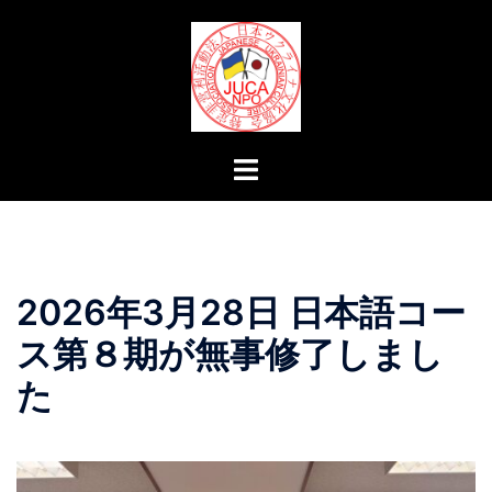
コ
ン
テ
ン
ツ
へ
ト
ス
グ
キ
ル
ッ
メ
プ
ニ
2026年3月28日 日本語コー
ュ
ー
ス第８期が無事修了しまし
た