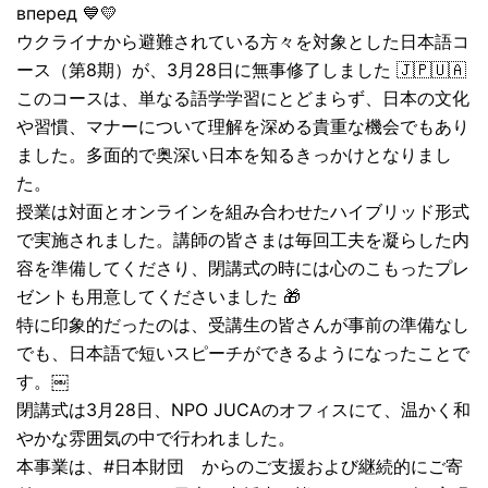
вперед 💙💛
ウクライナから避難されている方々を対象とした日本語コ
ース（第8期）が、3月28日に無事修了しました 🇯🇵🇺🇦
このコースは、単なる語学学習にとどまらず、日本の文化
や習慣、マナーについて理解を深める貴重な機会でもあり
ました。多面的で奥深い日本を知るきっかけとなりまし
た。
授業は対面とオンラインを組み合わせたハイブリッド形式
で実施されました。講師の皆さまは毎回工夫を凝らした内
容を準備してくださり、閉講式の時には心のこもったプレ
ゼントも用意してくださいました 🎁
特に印象的だったのは、受講生の皆さんが事前の準備なし
でも、日本語で短いスピーチができるようになったことで
す。￼
閉講式は3月28日、NPO JUCAのオフィスにて、温かく和
やかな雰囲気の中で行われました。
本事業は、#日本財団 からのご支援および継続的にご寄