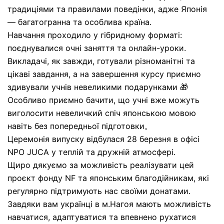
традиціями та правилами поведінки, адже Японія
— багатогранна та особлива країна.
Навчання проходило у гібридному форматі:
поєднувалися очні заняття та онлайн-уроки.
Викладачі, як завжди, готували різноманітні та
цікаві завдання, а на завершення курсу приємно
здивували учнів невеликими подарунками 🎁
Особливо приємно бачити, що учні вже можуть
виголосити невеличкий спіч японською мовою
навіть без попередньої підготовки。
Церемонія випуску відбулася 28 березня в офісі
NPO JUCA у теплій та дружній атмосфері.
Щиро дякуємо за можливість реалізувати цей
проєкт фонду NF та японським благодійникам, які
регулярно підтримують нас своїми донатами.
Завдяки вам українці в м.Нагоя мають можливість
навчатися, адаптуватися та впевнено рухатися