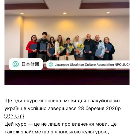
Ще один курс японської мови для евакуйованих
українців успішно завершився 28 березня 2026р
🇯🇵🇺🇦
Цей курс — це не лише про вивчення мови. Це
також знайомство з японською культурою,