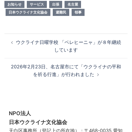
お知らせ
サービス
出張
名古屋
日本ウクライナ文化協会
避難民
領事
投
ウクライナ日曜学校 「ベレヒーニャ」が８年継続
稿
しています
ナ
ビ
2026年2月23日、名古屋市にて「ウクライナの平和
ゲ
を祈る行進」が行われました
ー
シ
ョ
ン
NPO法人
日本ウクライナ文化協会
天白区事務所（登記上の所在地）：〒468-0035 愛知