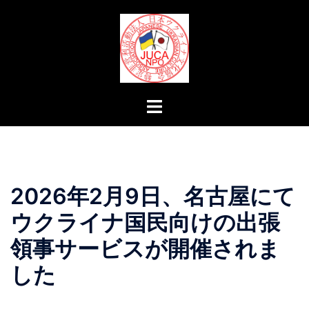
コ
ン
テ
ン
ツ
へ
ト
ス
グ
キ
ル
ッ
メ
プ
ニ
2026年2月9日、名古屋にて
ュ
ー
ウクライナ国民向けの出張
領事サービスが開催されま
した