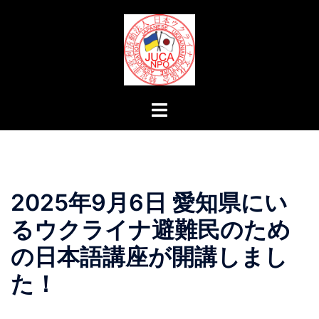
コ
ン
テ
ン
ツ
へ
ト
ス
グ
キ
ル
ッ
メ
プ
ニ
2025年9月6日 愛知県にい
ュ
ー
るウクライナ避難民のため
の日本語講座が開講しまし
た！