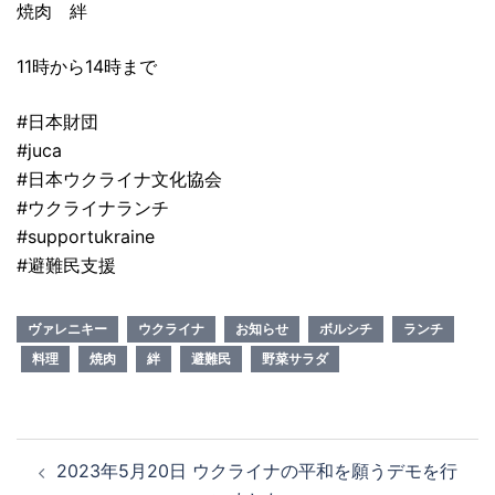
焼肉 絆
11時から14時まで
#日本財団
#juca
#日本ウクライナ文化協会
#ウクライナランチ
#supportukraine
#避難民支援
ヴァレニキー
ウクライナ
お知らせ
ボルシチ
ランチ
料理
焼肉
絆
避難民
野菜サラダ
投
2023年5月20日 ウクライナの平和を願うデモを行
稿