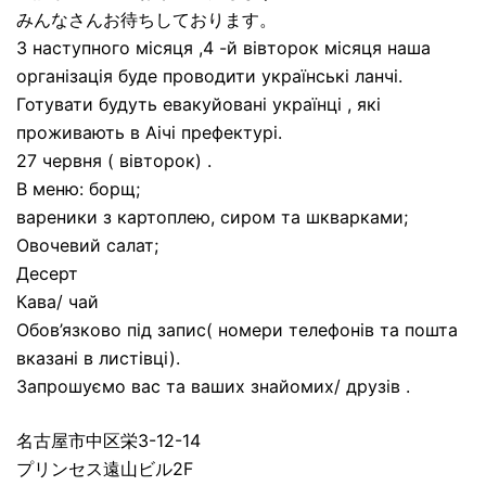
みんなさんお待ちしております。
З наступного місяця ,4 -й вівторок місяця наша
організація буде проводити українські ланчі.
Готувати будуть евакуйовані українці , які
проживають в Аічі префектурі.
27 червня ( вівторок) .
В меню: борщ;
вареники з картоплею, сиром та шкварками;
Овочевий салат;
Десерт
Кава/ чай
Обов’язково під запис( номери телефонів та пошта
вказані в листівці).
Запрошуємо вас та ваших знайомих/ друзів .
名古屋市中区栄3-12-14
プリンセス遠山ビル2F