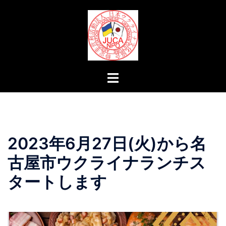
コ
ン
テ
ン
ツ
へ
ト
ス
グ
キ
ル
ッ
メ
プ
ニ
2023年6月27日(火)から名
ュ
ー
古屋市ウクライナランチス
タートします