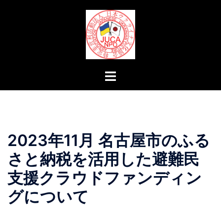
コ
ン
テ
ン
ツ
へ
ト
ス
グ
キ
ル
ッ
メ
プ
ニ
2023年11月 名古屋市のふる
ュ
ー
さと納税を活用した避難民
支援クラウドファンディン
グについて