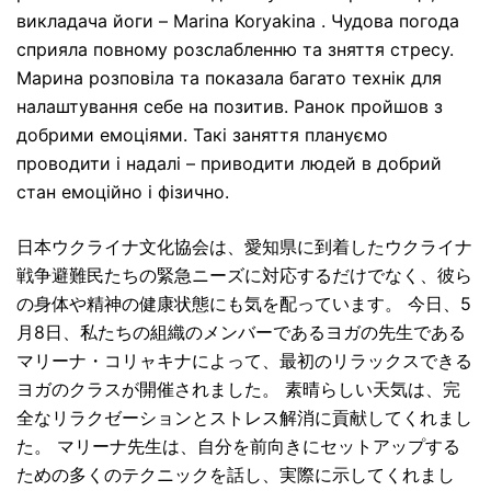
викладача йоги – Marina Koryakina . Чудова погода
сприяла повному розслабленню та зняття стресу.
Марина розповіла та показала багато технік для
налаштування себе на позитив. Ранок пройшов з
добрими емоціями. Такі заняття плануємо
проводити і надалі – приводити людей в добрий
стан емоційно і фізично.
日本ウクライナ文化協会は、愛知県に到着したウクライナ
戦争避難民たちの緊急ニーズに対応するだけでなく、彼ら
の身体や精神の健康状態にも気を配っています。 今日、5
月8日、私たちの組織のメンバーであるヨガの先生である
マリーナ・コリャキナによって、最初のリラックスできる
ヨガのクラスが開催されました。 素晴らしい天気は、完
全なリラクゼーションとストレス解消に貢献してくれまし
た。 マリーナ先生は、自分を前向きにセットアップする
ための多くのテクニックを話し、実際に示してくれまし