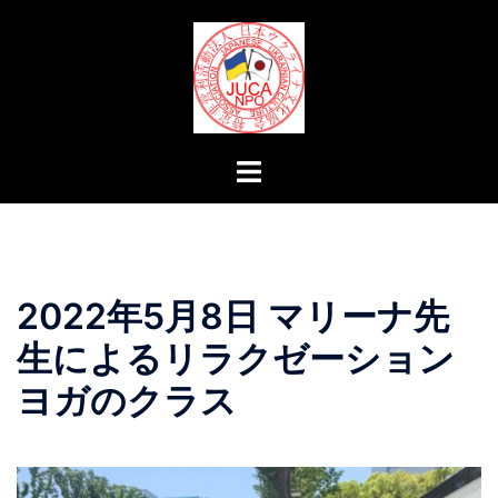
コ
ン
テ
ン
ツ
へ
ト
ス
グ
キ
ル
ッ
メ
プ
ニ
2022年5月8日 マリーナ先
ュ
ー
生によるリラクゼーション
ヨガのクラス