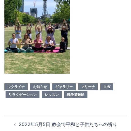
ウクライナ
お知らせ
ギャラリー
マリーナ
ヨガ
リラクゼーション
レッスン
戦争避難民
投
2022年5月5日 教会で平和と子供たちへの祈り
稿