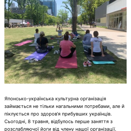
Японсько-українська культурна організація
займається не тільки нагальними потребами, але й
піклується про здоров‘я прибувших українців.
Сьогодні, 8 травня, відбулось перше заняття з
розслабляючої йоги від члену нашої організації,