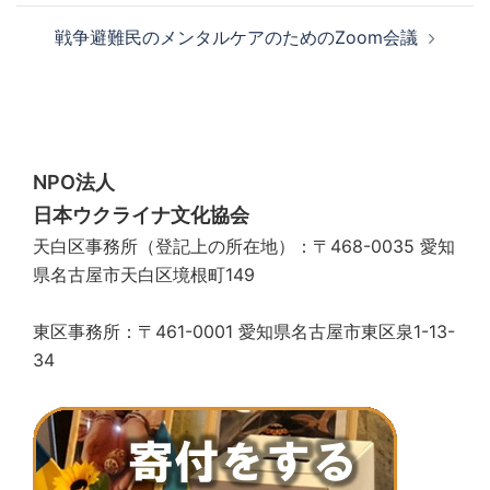
ナ
戦争避難民のメンタルケアのためのZoom会議
ビ
ゲ
ー
シ
ョ
NPO法人
ン
日本ウクライナ文化協会
天白区事務所（登記上の所在地）：〒468-0035 愛知
県名古屋市天白区境根町149
東区事務所：〒461-0001 愛知県名古屋市東区泉1-13-
34