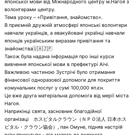
японської мови від Міжнародного центру м.Нагоя з
волонтерами центру.
Тема уроку – «Привітання, знайомство».
В приємній дружній атмосфері японські волонтери
навчали українців, а евакуйовані українці навчали
японців українським виразам привітання та
знайомства🇺🇦🇯🇵
Також була надана інформація про інші курси
вивчення японської мови в префектурі Аічі.
Важливою частиною Зустрічі було отримання
фінансової одноразової допомоги для покриття
комунальних послуг у сумі 100,000 яп.єн.
Це вже друга матеріальна допомога від мерії міста
Нагоя.
Наприкінці свята, засновник благодійної
організаці ホスピタルクラウン（ＮＰＯ法人 日本ホス
ピタル・クラウン協会）, пан Омуне, підняв настрій
всім присутнім – від малого до великого.