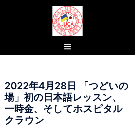
コ
ン
テ
ン
ツ
へ
ト
ス
グ
キ
ル
ッ
メ
プ
ニ
2022年4月28日 「つどいの
ュ
ー
場」初の日本語レッスン、
一時金、そしてホスピタル
クラウン