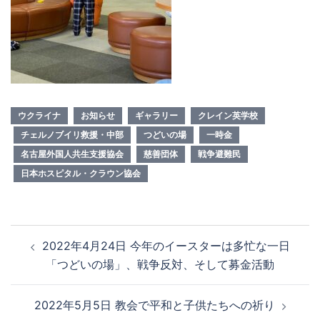
ウクライナ
お知らせ
ギャラリー
クレイン英学校
チェルノブイリ救援・中部
つどいの場
一時金
名古屋外国人共生支援協会
慈善団体
戦争避難民
日本ホスピタル・クラウン協会
投
2022年4月24日 今年のイースターは多忙な一日
稿
「つどいの場」、戦争反対、そして募金活動
ナ
ビ
2022年5月5日 教会で平和と子供たちへの祈り
ゲ