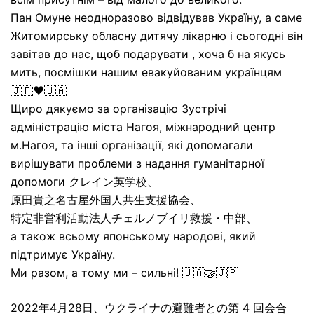
Пан Омуне неодноразово відвідував Україну, а саме
Житомирську обласну дитячу лікарню і сьогодні він
завітав до нас, щоб подарувати , хоча б на якусь
мить, посмішки нашим евакуйованим українцям
🇯🇵❤️🇺🇦
Щиро дякуємо за організацію Зустрічі
адміністрацію міста Нагоя, міжнародний центр
м.Нагоя, та інші організації, які допомагали
вирішувати проблеми з надання гуманітарної
допомоги クレイン英学校、
原田貴之名古屋外国人共生支援協会、
特定非営利活動法人チェルノブイリ救援・中部、
а також всьому японському народові, який
підтримує Україну.
Ми разом, а тому ми – сильні! 🇺🇦🤝🇯🇵
2022年4月28日、ウクライナの避難者との第 4 回会合