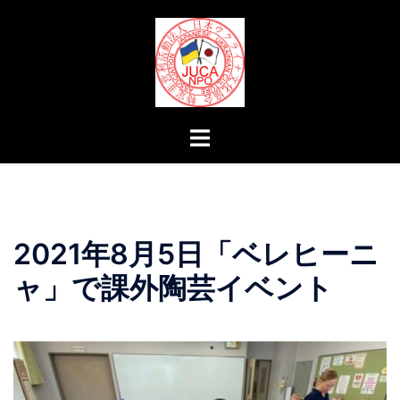
コ
ン
テ
ン
ツ
へ
ト
ス
グ
キ
ル
ッ
メ
プ
ニ
2021年8月5日「ベレヒーニ
ュ
ー
ャ」で課外陶芸イベント