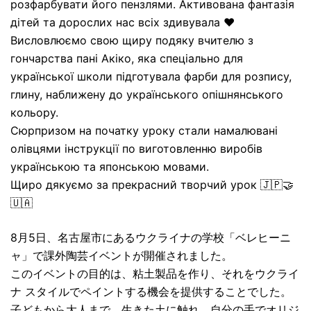
розфарбувати його пензлями. Активована фантазія
дітей та дорослих нас всіх здивувала ❤️
Висловлюємо свою щиру подяку вчителю з
гончарства пані Акіко, яка спеціально для
української школи підготувала фарби для розпису,
глину, наближену до українського опішнянського
кольору.
Сюрпризом на початку уроку стали намалювані
олівцями інструкції по виготовленню виробів
українською та японською мовами.
Щиро дякуємо за прекрасний творчий урок 🇯🇵🤝
🇺🇦
8月5日、名古屋市にあるウクライナの学校「ベレヒーニ
ャ」で課外陶芸イベントが開催されました。
このイベントの目的は、粘土製品を作り、それをウクライ
ナ スタイルでペイントする機会を提供することでした。
子どもから大人まで、生きた土に触れ、自分の手でオリジ