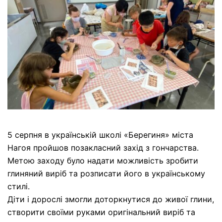
5 серпня в українській школі «Берегиня» міста
Нагоя пройшов позакласний захід з гончарства.
Метою заходу було надати можливість зробити
глиняний виріб та розписати його в українському
стилі.
Діти і дорослі змогли доторкнутися до живої глини,
створити своїми руками оригінальний виріб та