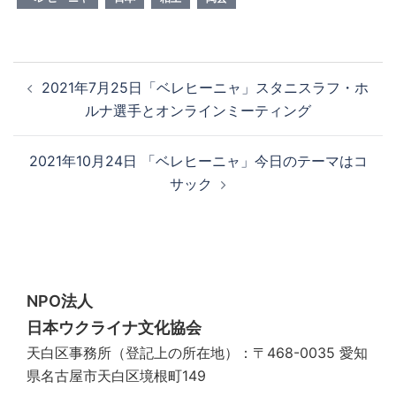
投
2021年7月25日「ベレヒーニャ」スタニスラフ・ホ
稿
ルナ選手とオンラインミーティング
ナ
ビ
2021年10月24日 「ベレヒーニャ」今日のテーマはコ
ゲ
サック
ー
シ
ョ
ン
NPO法人
日本ウクライナ文化協会
天白区事務所（登記上の所在地）：〒468-0035 愛知
県名古屋市天白区境根町149